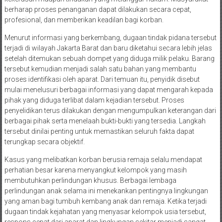
berharap proses penanganan dapat dilakukan secara cepat,
profesional, dan memberikan keadilan bagi korban.
Menurut informasi yang berkembang, dugaan tindak pidana tersebut
terjadi di wilayah Jakarta Barat dan baru diketahui secara lebih jelas
setelah ditemukan sebuah dompet yang diduga milik pelaku. Barang
tersebut kemudian menjadi salah satu bahan yang membantu
proses identifikasi oleh aparat. Dari temuan itu, penyidik disebut
mulai menelusuri berbagai informasi yang dapat mengarah kepada
pihak yang diduga terlibat dalam kejadian tersebut. Proses
penyelidikan terus dilakukan dengan mengumpulkan keterangan dari
berbagai pihak serta menelaah bukti-bukti yang tersedia. Langkah
tersebut dinilai penting untuk memastikan seluruh fakta dapat
terungkap secara objektif.
Kasus yang melibatkan korban berusia remaja selalu mendapat
perhatian besar karena menyangkut kelompok yang masih
membutuhkan perlindungan khusus. Berbagai lembaga
perlindungan anak selama ini menekankan pentingnya lingkungan
yang aman bagi tumbuh kembang anak dan remaja. Ketika terjadi
dugaan tindak kejahatan yang menyasar kelompok usia tersebut,
respons cepat dari aparat dan lingkungan sekitar menjadi sangat