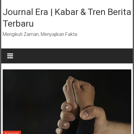
Lompat
ke
Journal Era | Kabar & Tren Berita
konten
Terbaru
Mengikuti Zaman, Menyajikan Fakta
Kriminal