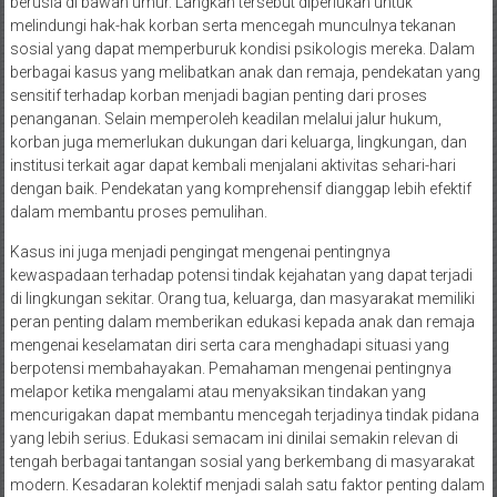
berusia di bawah umur. Langkah tersebut diperlukan untuk
melindungi hak-hak korban serta mencegah munculnya tekanan
sosial yang dapat memperburuk kondisi psikologis mereka. Dalam
berbagai kasus yang melibatkan anak dan remaja, pendekatan yang
sensitif terhadap korban menjadi bagian penting dari proses
penanganan. Selain memperoleh keadilan melalui jalur hukum,
korban juga memerlukan dukungan dari keluarga, lingkungan, dan
institusi terkait agar dapat kembali menjalani aktivitas sehari-hari
dengan baik. Pendekatan yang komprehensif dianggap lebih efektif
dalam membantu proses pemulihan.
Kasus ini juga menjadi pengingat mengenai pentingnya
kewaspadaan terhadap potensi tindak kejahatan yang dapat terjadi
di lingkungan sekitar. Orang tua, keluarga, dan masyarakat memiliki
peran penting dalam memberikan edukasi kepada anak dan remaja
mengenai keselamatan diri serta cara menghadapi situasi yang
berpotensi membahayakan. Pemahaman mengenai pentingnya
melapor ketika mengalami atau menyaksikan tindakan yang
mencurigakan dapat membantu mencegah terjadinya tindak pidana
yang lebih serius. Edukasi semacam ini dinilai semakin relevan di
tengah berbagai tantangan sosial yang berkembang di masyarakat
modern. Kesadaran kolektif menjadi salah satu faktor penting dalam