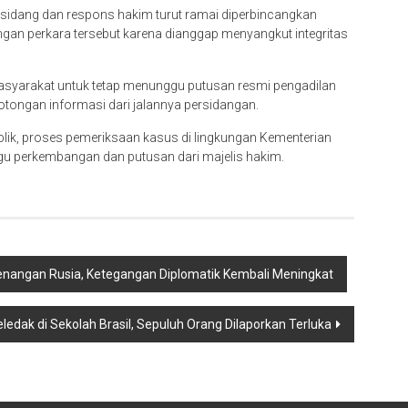
a sidang dan respons hakim turut ramai diperbincangkan
an perkara tersebut karena dianggap menyangkut integritas
syarakat untuk tetap menunggu putusan resmi pengadilan
tongan informasi dari jalannya persidangan.
lik, proses pemeriksaan kasus di lingkungan Kementerian
ggu perkembangan dan putusan dari majelis hakim.
menangan Rusia, Ketegangan Diplomatik Kembali Meningkat
edak di Sekolah Brasil, Sepuluh Orang Dilaporkan Terluka