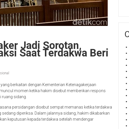
C
ker Jadi Sorotan,
ksi Saat Terdakwa Beri
sional
 yang berkaitan dengan Kementerian Ketenagakerjaan
lah muncul momen ketika hakim disebut memberikan respons
 ruang sidang.
suasana persidangan disebut sempat memanas ketika terdakwa
g sedang diperiksa. Dalam jalannya sidang, hakim dikabarkan
kan keputusan kepada terdakwa setelah mendengar