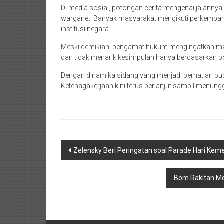
Di media sosial, potongan cerita mengenai jalanny
warganet. Banyak masyarakat mengikuti perkembang
institusi negara.
Meski demikian, pengamat hukum mengingatkan ma
dan tidak menarik kesimpulan hanya berdasarkan po
Dengan dinamika sidang yang menjadi perhatian pub
Ketenagakerjaan kini terus berlanjut sambil menun
Navigasi
Zelensky Beri Peringatan soal Parade Hari Ke
pos
Bom Rakitan Mel