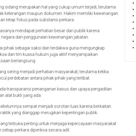
 sidang merupakan hal yang cukup umum terjadi, terutama
yak keterangan maupun dokumen. Hakim memiliki kewenangan
n tetap fokus pada substansi perkara.
iasanya mendapat perhatian besar dari publik karena
negara dan penggunaan kewenangan jabatan.
ai pihak sebagai saksi dan terdakwa guna mengungkap
Jaksa dan tim kuasa hukum juga aktif menyampaikan
ksaan berlangsung.
ng sering menjadi perhatian masyarakat, terutama ketika
l perdebatan antara pihak-pihak yang terlibat.
u pada transparansi penanganan kasus dan upaya pengadilan
n alat bukti yang ada.
sebelumnya sempat menjadi sorotan luas karena berkaitan
ktik yang dianggap merugikan kepentingan publik.
yang terbuka penting untuk menjaga kepercayaan masyarakat
tiap perkara diperiksa secara adil.