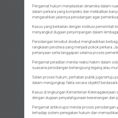
Pengamat hukum menjelaskan dinamika dalam ruang
dalam perkara yang kompleks dan melibatkan ban
mengarahkan jalannya persidangan agar pemeriksaa
Kasus yang berkaitan dengan institusi pemerintah b
menyangkut dugaan penyimpangan dalam lembaga 
Persidangan tersebut disebut menghadirkan berbag
rangkaian peristiwa yang menjadi pokok perkara. 
pertanyaan serta tanggapan selama proses pemeri
Pengamat peradilan menilai reaksi hakim dalam sida
suasana persidangan berlangsung tegang atau muncu
Selain proses hukum, perhatian publik juga tertuj
dalam mengungkap fakta secara objektif berdasarka
Kasus di lingkungan Kementerian Ketenagakerjaan 
dengan dugaan penyalahgunaan kewenangan dan pra
Pengamat antikorupsi menilai proses persidangan 
terhadap sistem penegakan hukum dan memastikan se