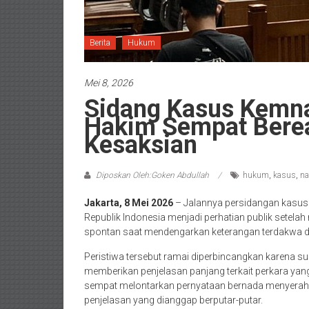
Berita
Hukum
Mei 8, 2026
Sidang Kasus Kemna
Hakim Sempat Berea
Kesaksian
Diposkan Oleh:Goken Abdullah
hukum
,
kasus
,
na
Jakarta, 8 Mei 2026
– Jalannya persidangan kasus
Republik Indonesia menjadi perhatian publik sete
spontan saat mendengarkan keterangan terdakwa di
Peristiwa tersebut ramai diperbincangkan karena 
memberikan penjelasan panjang terkait perkara yan
sempat melontarkan pernyataan bernada menyerah
penjelasan yang dianggap berputar-putar.