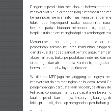
Pengamat pendidikan menjelaskan bahwa tantangan l
masyarakat hidup di tengah banjir informasi dari med
kemampuan memilah informasi yang benar dan mem
tidak mudah terpengaruh hoaks maupun informasi men
berfokus pada kebiasaan membaca buku, tetapi juga 
berpikir kritis dalam menghadapi perkembangan tek
Menurut pengamat sosial, pembangunan ekosistem l
pemerintah, sekolah, keluarga, komunitas, hingg
dan diskusi dianggap sangat penting untuk membentuk
akses terhadap buku, perpustakaan, internet, dan s
di berbagai daerah Indonesia. Karena itu, penguatan 
hanya berpusat di wilayah perkotaan.
Wakil Ketua MPR juga menyinggung pentingnya men
masyarakat dalam meningkatkan budaya literasi. Pen
pengembangan perpustakaan modern, pelatihan litera
terhadap komunitas membaca dapat memberikan da
kualitas pendidikan, budaya literasi yang kuat ju
kritis, produktif, dan siap menghadapi perubahan glo