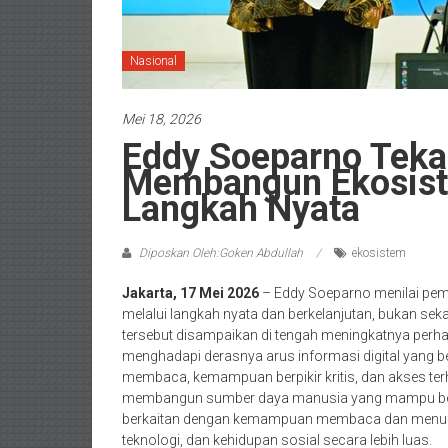
Nasional
Mei 18, 2026
Eddy Soeparno Teka
Membangun Ekosiste
Langkah Nyata
Diposkan Oleh:Goken Abdullah
ekosistem
Jakarta, 17 Mei 2026
– Eddy Soeparno menilai pemb
melalui langkah nyata dan berkelanjutan, bukan se
tersebut disampaikan di tengah meningkatnya perhat
menghadapi derasnya arus informasi digital yang 
membaca, kemampuan berpikir kritis, dan akses ter
membangun sumber daya manusia yang mampu bersain
berkaitan dengan kemampuan membaca dan menuli
teknologi, dan kehidupan sosial secara lebih luas.