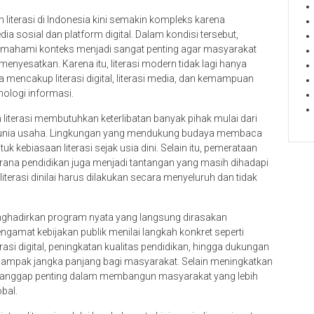
iterasi di Indonesia kini semakin kompleks karena
ia sosial dan platform digital. Dalam kondisi tersebut,
ahami konteks menjadi sangat penting agar masyarakat
yesatkan. Karena itu, literasi modern tidak lagi hanya
mencakup literasi digital, literasi media, dan kemampuan
nologi informasi.
iterasi membutuhkan keterlibatan banyak pihak mulai dari
a dunia usaha. Lingkungan yang mendukung budaya membaca
 kebiasaan literasi sejak usia dini. Selain itu, pemerataan
arana pendidikan juga menjadi tantangan yang masih dihadapi
literasi dinilai harus dilakukan secara menyeluruh dan tidak
ghadirkan program nyata yang langsung dirasakan
gamat kebijakan publik menilai langkah konkret seperti
si digital, peningkatan kualitas pendidikan, hingga dukungan
mpak jangka panjang bagi masyarakat. Selain meningkatkan
ga dianggap penting dalam membangun masyarakat yang lebih
bal.